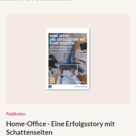
:
Publikation
Eine aktuelle Studie der Bertelsmann Stiftung in Zusammena
Home-Office - Eine Erfolgsstory mit
Schattenseiten